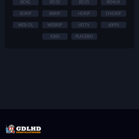
BDXL
BD50
BD25
REMUX
BDRIP
BRRIP
HDRIP
DVDRIP
WEB-DL
WEBRIP
HDTV
60FPS
X265
PLACEBO