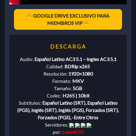
GOOGLE DRIVE EXCLUSIVO PARA
MIEMBROS VIP
Audio:
Español Latino AC3 5.1 – Ingles AC3 5.1
Calidad:
BDRip x265
Resolución:
1920×1080
Formato:
MKV
Tamaño:
5GB
Codec:
H265 | 10bit
Subtítulos:
Español Latino (SRT), Español Latino
(PGS), Inglés (SRT), Inglés (PGS), Forzados (SRT),
Forzados (PGS), -Entre Otros
Servidores:
por:
Luke4670