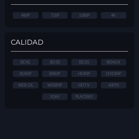
480P
720P
1080P
4K
CALIDAD
BDXL
BD50
BD25
REMUX
BDRIP
BRRIP
HDRIP
DVDRIP
WEB-DL
WEBRIP
HDTV
60FPS
X265
PLACEBO