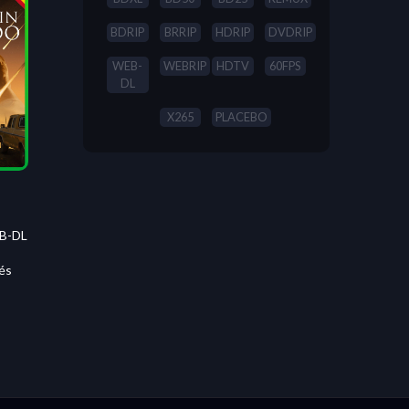
BDRIP
BRRIP
HDRIP
DVDRIP
WEB-
WEBRIP
HDTV
60FPS
DL
X265
PLACEBO
B-DL
és