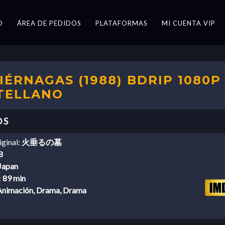
O
ÁREA DE PEDIDOS
PLATAFORMAS
MI CUENTA VIP
IÉRNAGAS (1988) BDRIP 1080P
TELLANO
iginal:
火垂るの墓
8
Japan
:
89 min
Animación, Drama, Drama