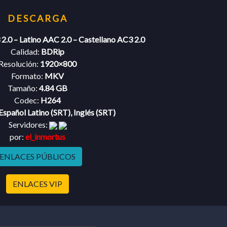
2.0 – Latino AAC 2.0 – Castellano AC3 2.0
Calidad:
BDRip
Resolución:
1920×800
Formato:
MKV
Tamaño:
4.84 GB
Codec:
H264
Español Latino (SRT), Inglés (SRT)
Servidores:
por:
el_inmortus
ENLACES PÚBLICOS
ENLACES VIP