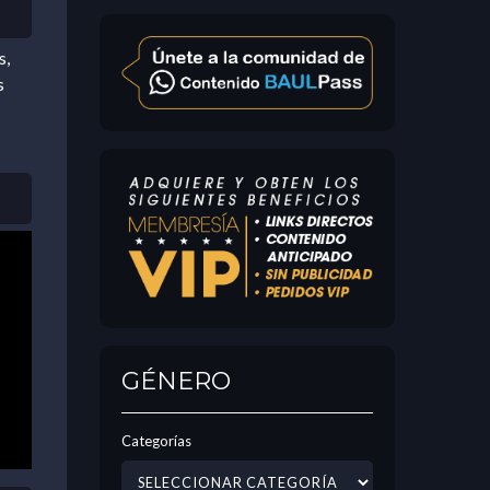
s,
s
GÉNERO
Categorías