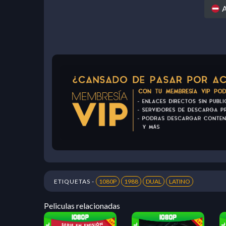
A
ETIQUETAS -
1080P
1988
DUAL
LATINO
Peliculas relacionadas