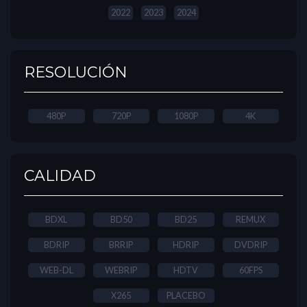
2022
2023
2024
RESOLUCIÓN
480P
720P
1080P
4K
CALIDAD
BDXL
BD50
BD25
REMUX
BDRIP
BRRIP
HDRIP
DVDRIP
WEB-DL
WEBRIP
HDTV
60FPS
X265
PLACEBO