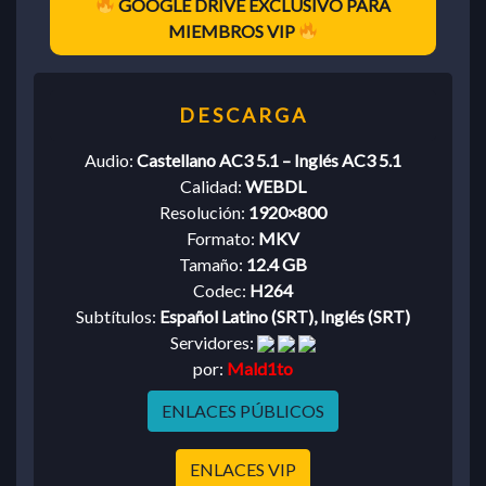
GOOGLE DRIVE EXCLUSIVO PARA
MIEMBROS VIP
Audio:
Castellano AC3 5.1 – Inglés AC3 5.1
Calidad:
WEBDL
Resolución:
1920×800
Formato:
MKV
Tamaño:
12.4 GB
Codec:
H264
Subtítulos:
Español Latino (SRT), Inglés (SRT)
Servidores:
por:
Mald1to
ENLACES PÚBLICOS
ENLACES VIP