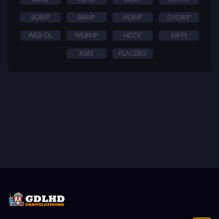
BDRIP
BRRIP
HDRIP
DVDRIP
WEB-DL
WEBRIP
HDTV
60FPS
X265
PLACEBO