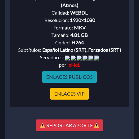
(Atmos)
Calidad:
WEBDL
Resolución:
1920×1080
Formato:
MKV
Tamaño:
4.81 GB
Codec:
H264
Subtítulos:
Español Latino (SRT), Forzados (SRT)
Servidores:
por:
eNeL
ENLACES PÚBLICOS
ENLACES VIP
REPORTAR APORTE