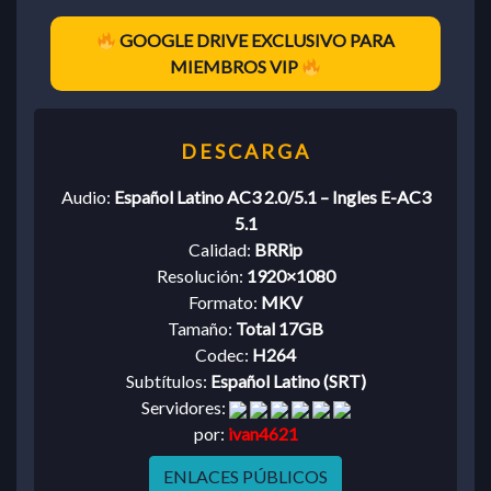
GOOGLE DRIVE EXCLUSIVO PARA
MIEMBROS VIP
Audio:
Español Latino AC3 2.0/5.1 – Ingles E-AC3
5.1
Calidad:
BRRip
Resolución:
1920×1080
Formato:
MKV
Tamaño:
Total 17GB
Codec:
H264
Subtítulos:
Español Latino (SRT)
Servidores:
por:
ivan4621
ENLACES PÚBLICOS