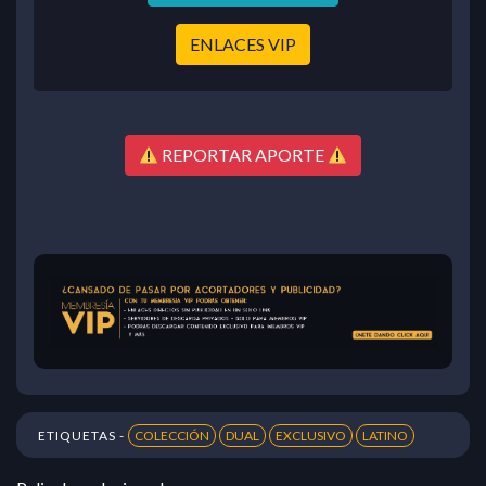
ENLACES VIP
REPORTAR APORTE
ETIQUETAS -
COLECCIÓN
DUAL
EXCLUSIVO
LATINO