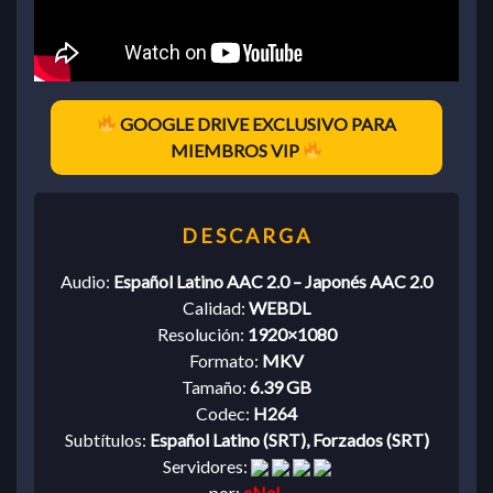
GOOGLE DRIVE EXCLUSIVO PARA
MIEMBROS VIP
Audio:
Español Latino AAC 2.0 – Japonés AAC 2.0
Calidad:
WEBDL
Resolución:
1920×1080
Formato:
MKV
Tamaño:
6.39 GB
Codec:
H264
Subtítulos:
Español Latino (SRT), Forzados (SRT)
Servidores:
por:
eNeL