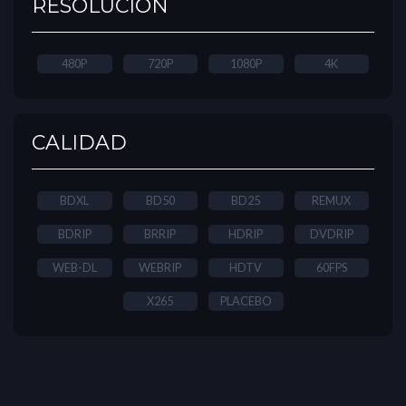
RESOLUCIÓN
480P
720P
1080P
4K
CALIDAD
BDXL
BD50
BD25
REMUX
BDRIP
BRRIP
HDRIP
DVDRIP
WEB-DL
WEBRIP
HDTV
60FPS
X265
PLACEBO