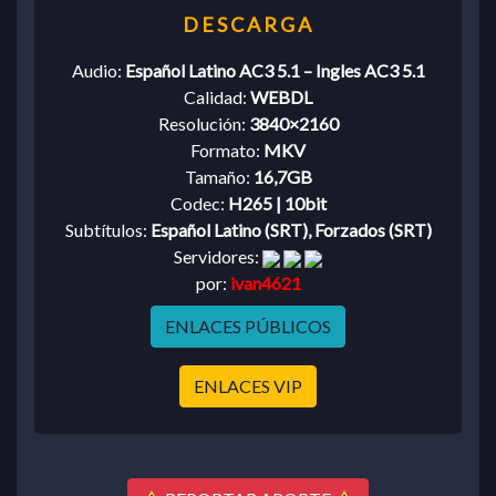
Audio:
Español Latino AC3 5.1 – Ingles AC3 5.1
Calidad:
WEBDL
Resolución:
3840×2160
Formato:
MKV
Tamaño:
16,7GB
Codec:
H265 | 10bit
Subtítulos:
Español Latino (SRT), Forzados (SRT)
Servidores:
por:
ivan4621
ENLACES PÚBLICOS
ENLACES VIP