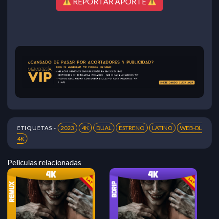
REPORTAR APORTE
ETIQUETAS -
2023
4K
DUAL
ESTRENO
LATINO
WEB-DL
4K
Peliculas relacionadas