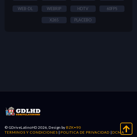
WEB-DL
WEBRIP
HDTV
60FPS
X265
PLACEBO
© GDriveLatinoHD 2026, Design by
BZK•90
TERMINOS Y CONDICIONES
|
POLITICA DE PRIVACIDAD
|
DCMA