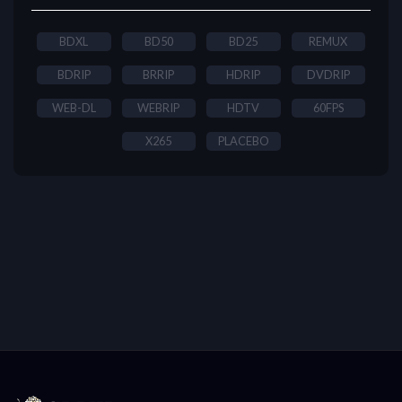
BDXL
BD50
BD25
REMUX
BDRIP
BRRIP
HDRIP
DVDRIP
WEB-DL
WEBRIP
HDTV
60FPS
X265
PLACEBO