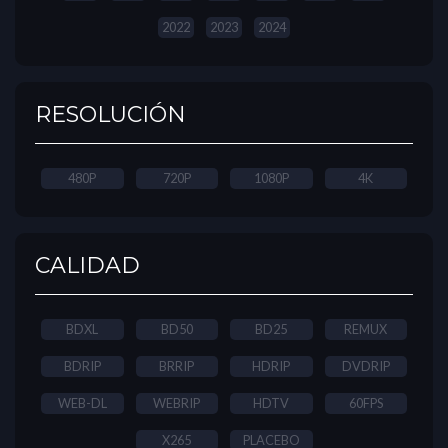
2022
2023
2024
RESOLUCIÓN
480P
720P
1080P
4K
CALIDAD
BDXL
BD50
BD25
REMUX
BDRIP
BRRIP
HDRIP
DVDRIP
WEB-DL
WEBRIP
HDTV
60FPS
X265
PLACEBO