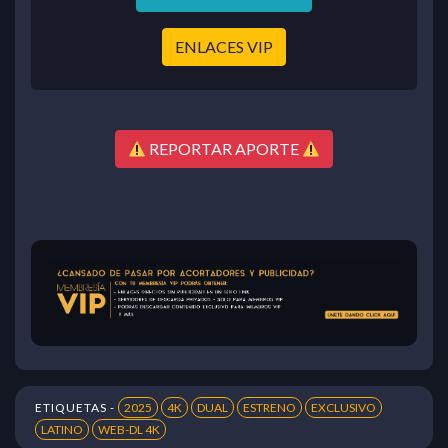
ENLACES VIP
REPORTAR APORTE
ETIQUETAS -
2025
4K
DUAL
ESTRENO
EXCLUSIVO
LATINO
WEB-DL 4K