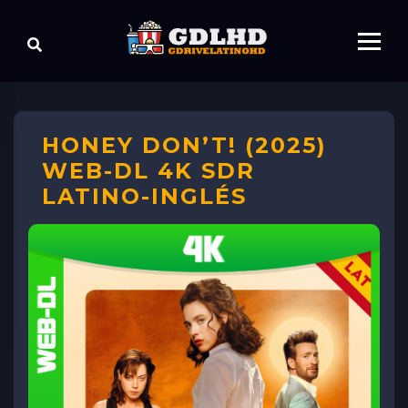
HONEY DON’T! (2025)
WEB-DL 4K SDR
LATINO-INGLÉS