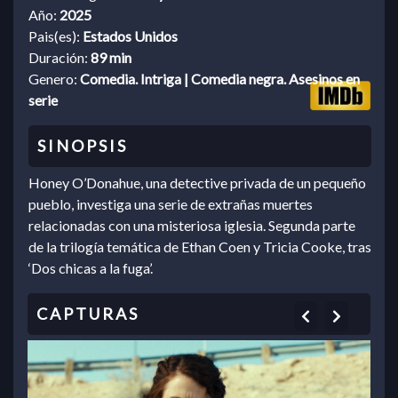
Año:
2025
Pais(es):
Estados Unidos
Duración:
89 min
Genero:
Comedia. Intriga | Comedia negra. Asesinos en
serie
Honey O’Donahue, una detective privada de un pequeño
pueblo, investiga una serie de extrañas muertes
relacionadas con una misteriosa iglesia. Segunda parte
de la trilogía temática de Ethan Coen y Tricia Cooke, tras
‘Dos chicas a la fuga’.
Previous
Next