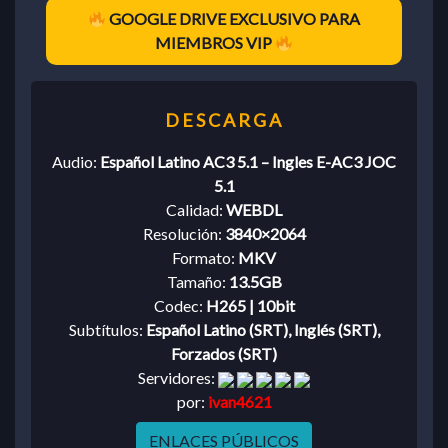
GOOGLE DRIVE EXCLUSIVO PARA
MIEMBROS VIP
Audio:
Español Latino AC3 5.1 – Ingles E-AC3 JOC
5.1
Calidad:
WEBDL
Resolución:
3840×2064
Formato:
MKV
Tamaño:
13.5GB
Codec:
H265 | 10bit
Subtítulos:
Español Latino (SRT), Inglés (SRT),
Forzados (SRT)
Servidores:
por:
ivan4621
ENLACES PÚBLICOS