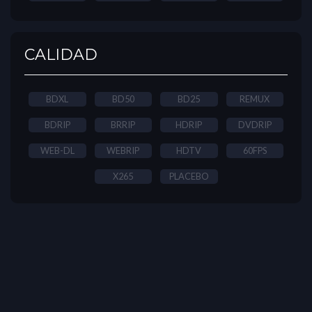
CALIDAD
BDXL
BD50
BD25
REMUX
BDRIP
BRRIP
HDRIP
DVDRIP
WEB-DL
WEBRIP
HDTV
60FPS
X265
PLACEBO