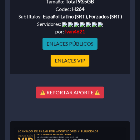
Tamaño:
Total 93.5GB
Codec:
H264
Subtítulos:
Español Latino (SRT), Forzados (SRT)
Servidores:
por:
ivan4621
ENLACES PÚBLICOS
ENLACES VIP
REPORTAR APORTE