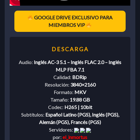
GOOGLE DRIVE EXCLUSIVO PARA
MIEMBROS VIP
Audio:
Inglés AC-3 5.1 – Inglés FLAC 2.0 – Inglés
MLP FBA 7.1
Calidad:
BDRip
Resolución:
3840×2160
Formato:
MKV
Tamaño:
19.88 GB
Codec:
H265 | 10bit
Subtítulos:
Español Latino (PGS), Inglés (PGS),
Alemán (PGS), Francés (PGS)
Servidores:
por:
el_inmortus