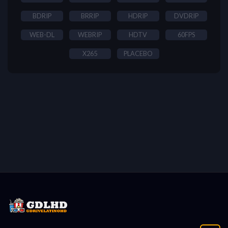
BDRIP
BRRIP
HDRIP
DVDRIP
WEB-DL
WEBRIP
HDTV
60FPS
X265
PLACEBO