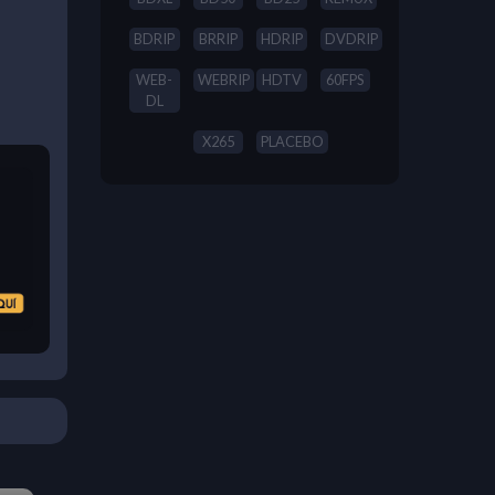
BDRIP
BRRIP
HDRIP
DVDRIP
WEB-
WEBRIP
HDTV
60FPS
DL
X265
PLACEBO