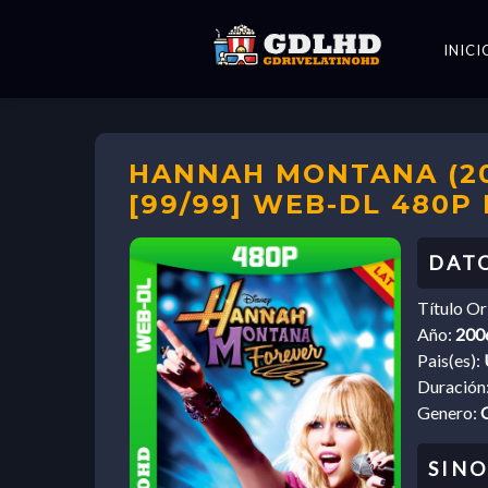
INICI
HANNAH MONTANA (20
[99/99] WEB-DL 480P
Título Or
Año:
200
Pais(es):
Duración
Genero: