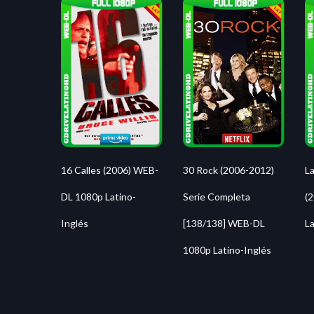
ETIQUETAS -
2006
480P
DUAL
EXCLUSIVO
LATIN
Peliculas relacionadas
16 Calles (2006) WEB-
La
30 Rock (2006-2012)
DL 1080p Latino-
(
Serie Completa
Inglés
La
[138/138] WEB-DL
1080p Latino-Inglés