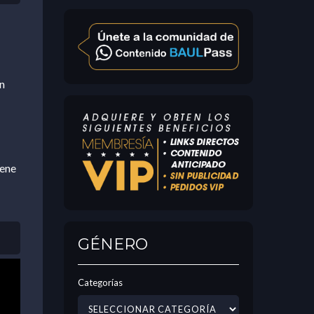
n
iene
GÉNERO
Categorías