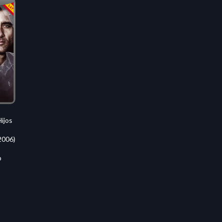
ijos
2006)
p