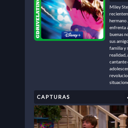
Miley Ste
recientem
hermano J
enfrenta 
buenas no
sus amigo
familia y
realidad,
cantante 
adolescen
revolucio
situacion