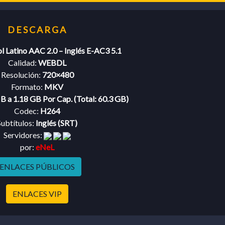
 EXCLUSIVO PARA MIEMBROS VIP
l Latino AAC 2.0 – Inglés E-AC3 5.1
Calidad:
WEBDL
Resolución:
720×480
Formato:
MKV
 a 1.18 GB Por Cap. (Total: 60.3 GB)
Codec:
H264
Subtítulos:
Inglés (SRT)
Servidores:
por:
eNeL
ENLACES PÚBLICOS