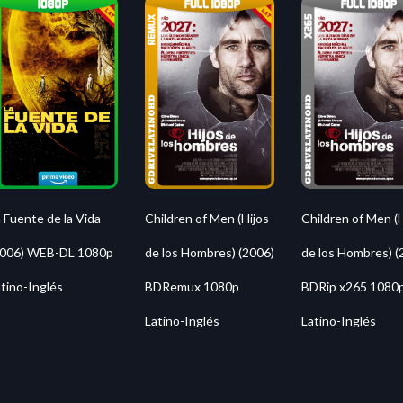
O
TV SERIES
WEB-DL 480P
 Fuente de la Vida
Children of Men (Hijos
Children of Men (H
2006) WEB-DL 1080p
de los Hombres) (2006)
de los Hombres) (
tino-Inglés
BDRemux 1080p
BDRip x265 1080
Latino-Inglés
Latino-Inglés