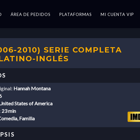
O
ÁREA DE PEDIDOS
PLATAFORMAS
MI CUENTA VIP
06-2010) SERIE COMPLETA
 LATINO-INGLÉS
iginal:
Hannah Montana
6
United States of America
:
23 min
Comedia, Familia