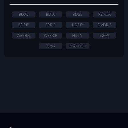
BDXL
BD50
BD25
REMUX
BDRIP
BRRIP
HDRIP
DVDRIP
WEB-DL
WEBRIP
HDTV
60FPS
X265
PLACEBO