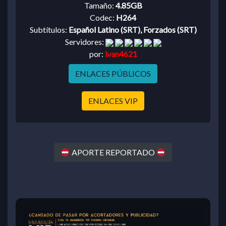
Tamaño:
4.85GB
Codec:
H264
Subtítulos:
Español Latino (SRT), Forzados (SRT)
Servidores:
por:
ivan4621
ENLACES PÚBLICOS
ENLACES VIP
APORTE REPORTADO