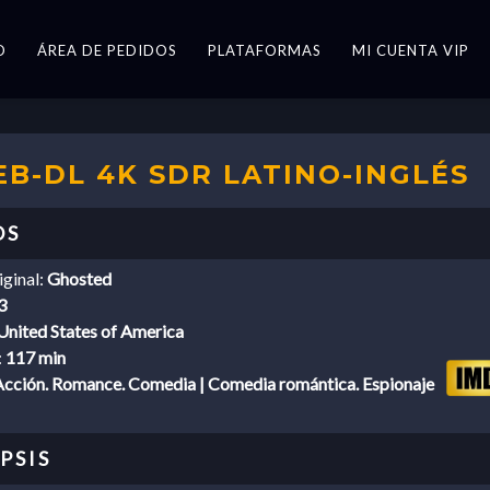
O
ÁREA DE PEDIDOS
PLATAFORMAS
MI CUENTA VIP
B-DL 4K SDR LATINO-INGLÉS
iginal:
Ghosted
3
United States of America
:
117 min
Acción. Romance. Comedia | Comedia romántica. Espionaje