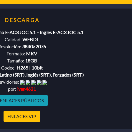
ino E-AC3 JOC 5.1 – Ingles E-AC3 JOC 5.1
Calidad:
WEBDL
esolución:
3840×2076
Formato:
MKV
Tamaño:
18GB
Codec:
H265 | 10bit
Latino (SRT), Inglés (SRT), Forzados (SRT)
ervidores:
por:
ivan4621
ENLACES PÚBLICOS
ENLACES VIP