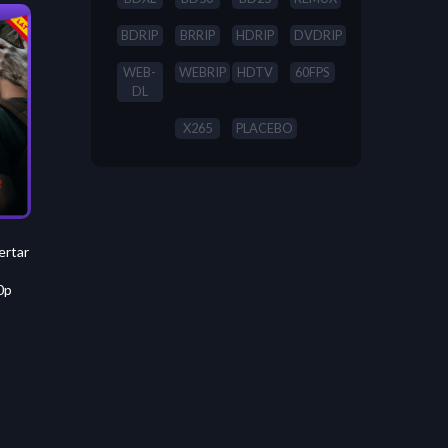
BDRIP
BRRIP
HDRIP
DVDRIP
WEB-
WEBRIP
HDTV
60FPS
DL
X265
PLACEBO
ertar
0p