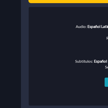
Audio:
Español Lat
R
Subtítulos:
Español 
S