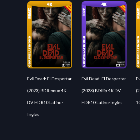
Evil Dead: El Despertar
Evil Dead: El Despertar
Ev
(2023) BDRemux 4K
(2023) BDRip 4K DV
(
DV HDR10 Latino-
HDR10 Latino-Ingles
1
Inglés