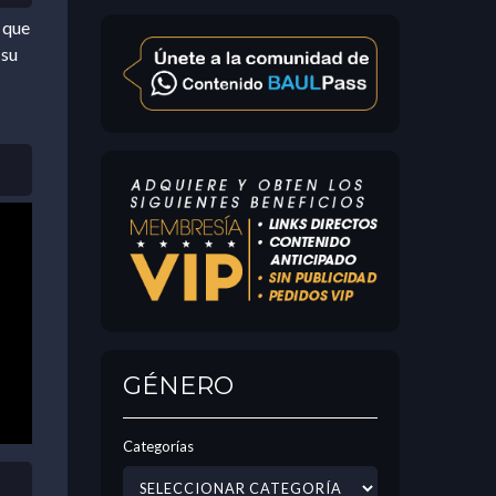
 que
 su
GÉNERO
Categorías