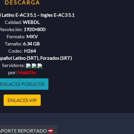
 Latino E-AC3 5.1 – Ingles E-AC3 5.1
Calidad:
WEBDL
Resolución:
1920×800
Formato:
MKV
Tamaño:
6.34 GB
Codec:
H264
pañol Latino (SRT), Forzados (SRT)
Servidores:
por:
Mald1to
ENLACES PÚBLICOS
ENLACES VIP
PORTE REPORTADO