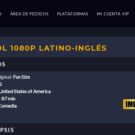
O
ÁREA DE PEDIDOS
PLATAFORMAS
MI CUENTA VIP
DL 1080P LATINO-INGLÉS
iginal:
Fun Size
2
United States of America
:
87 min
Comedia