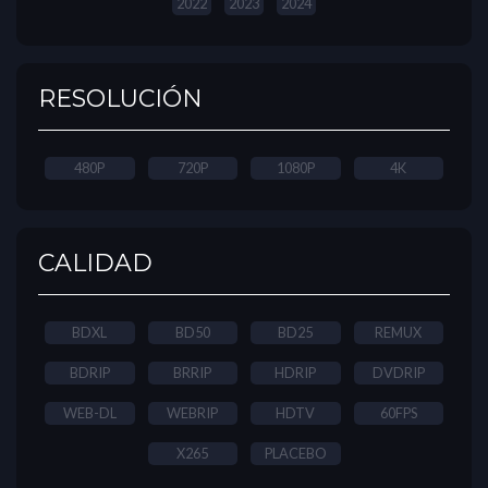
2022
2023
2024
RESOLUCIÓN
480P
720P
1080P
4K
CALIDAD
BDXL
BD50
BD25
REMUX
BDRIP
BRRIP
HDRIP
DVDRIP
WEB-DL
WEBRIP
HDTV
60FPS
X265
PLACEBO