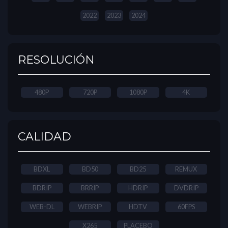
2022
2023
2024
RESOLUCIÓN
480P
720P
1080P
4K
CALIDAD
BDXL
BD50
BD25
REMUX
BDRIP
BRRIP
HDRIP
DVDRIP
WEB-DL
WEBRIP
HDTV
60FPS
X265
PLACEBO