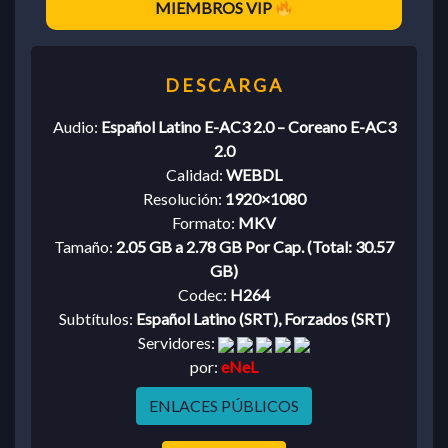
MIEMBROS VIP
Audio:
Español Latino E-AC3 2.0 – Coreano E-AC3
2.0
Calidad:
WEBDL
Resolución:
1920×1080
Formato:
MKV
Tamaño:
2.05 GB a 2.78 GB Por Cap. (Total: 30.57
GB)
Codec:
H264
Subtítulos:
Español Latino (SRT), Forzados (SRT)
Servidores:
por:
eNeL
ENLACES PÚBLICOS