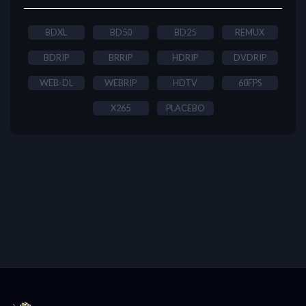
BDXL
BD50
BD25
REMUX
BDRIP
BRRIP
HDRIP
DVDRIP
WEB-DL
WEBRIP
HDTV
60FPS
X265
PLACEBO