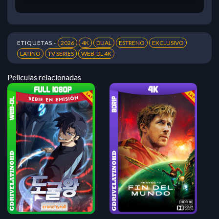
ETIQUETAS -
2026
4K
DUAL
ESTRENO
EXCLUSIVO
LATINO
TV SERIES
WEB-DL 4K
Peliculas relacionadas