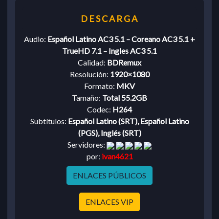
Audio:
Español Latino AC3 5.1 – Coreano AC3 5.1 +
TrueHD 7.1 – Ingles AC3 5.1
Calidad:
BDRemux
Resolución:
1920×1080
Formato:
MKV
Tamaño:
Total 55.2GB
Codec:
H264
Subtítulos:
Español Latino (SRT), Español Latino
(PGS), Inglés (SRT)
Servidores:
por:
ivan4621
ENLACES PÚBLICOS
ENLACES VIP