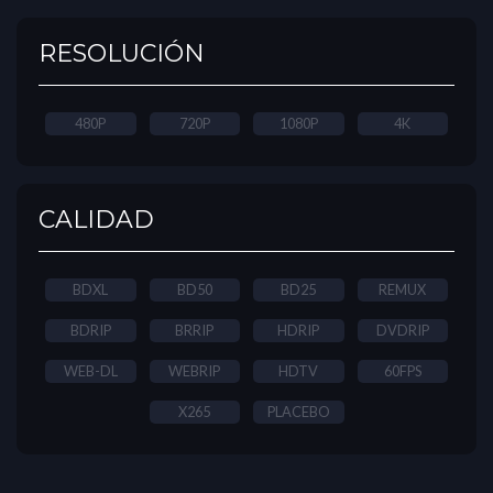
RESOLUCIÓN
480P
720P
1080P
4K
CALIDAD
BDXL
BD50
BD25
REMUX
BDRIP
BRRIP
HDRIP
DVDRIP
WEB-DL
WEBRIP
HDTV
60FPS
X265
PLACEBO