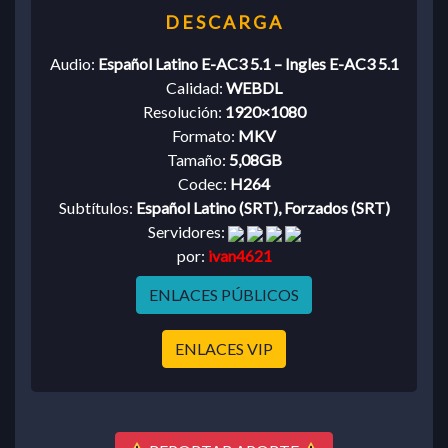
Audio:
Español Latino E-AC3 5.1 – Ingles E-AC3 5.1
Calidad:
WEBDL
Resolución:
1920×1080
Formato:
MKV
Tamaño:
5,08GB
Codec:
H264
Subtítulos:
Español Latino (SRT), Forzados (SRT)
Servidores:
por:
ivan4621
ENLACES PÚBLICOS
ENLACES VIP