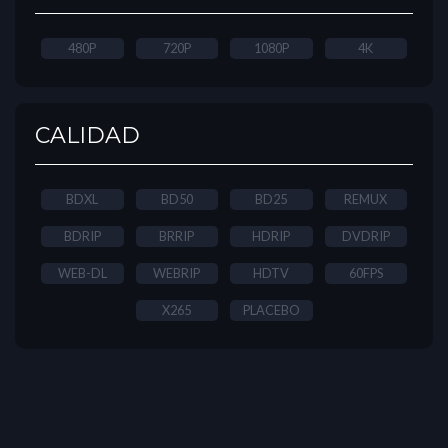
480P
720P
1080P
4K
CALIDAD
BDXL
BD50
BD25
REMUX
BDRIP
BRRIP
HDRIP
DVDRIP
WEB-DL
WEBRIP
HDTV
60FPS
X265
PLACEBO