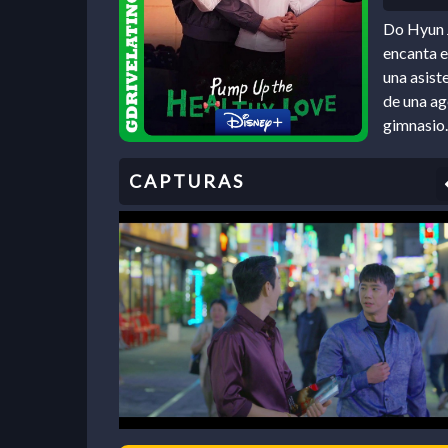
Do Hyun J
encanta e
una asist
de una ag
gimnasio.