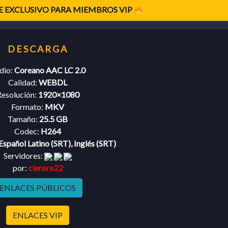
 EXCLUSIVO PARA MIEMBROS VIP
dio:
Coreano AAC LC 2.0
Calidad:
WEBDL
esolución:
1920×1080
Formato:
MKV
Tamaño:
25.5 GB
Codec:
H264
Español Latino (SRT), Inglés (SRT)
Servidores:
por:
cleroro22
ENLACES PÚBLICOS
ENLACES VIP