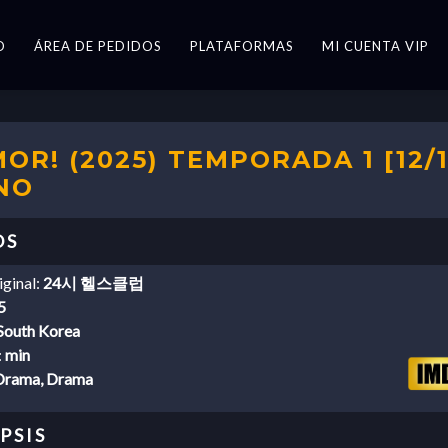
O
ÁREA DE PEDIDOS
PLATAFORMAS
MI CUENTA VIP
R! (2025) TEMPORADA 1 [12/1
NO
iginal:
24시 헬스클럽
5
South Korea
:
min
Drama, Drama