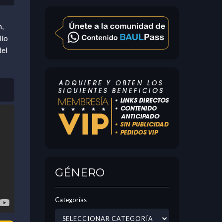
,
llo
del
GÉNERO
Categorías