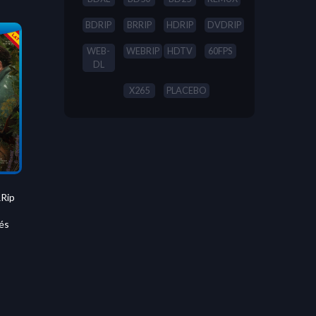
BDRIP
BRRIP
HDRIP
DVDRIP
WEB-
WEBRIP
HDTV
60FPS
DL
X265
PLACEBO
Rip
és