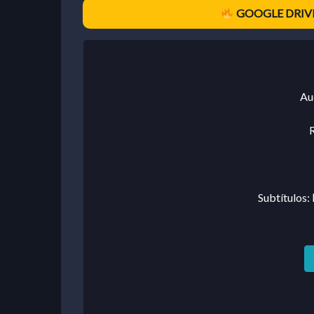
GOOGLE DRIVE
Au
R
Subtítulos: