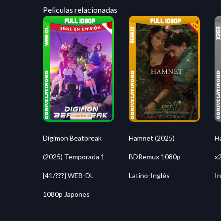
Peliculas relacionadas
Digimon Beatbreak
Hamnet (2025)
H
(2025) Temporada 1
BDRemux 1080p
x
[41/???] WEB-DL
Latino-Inglés
In
1080p Japones