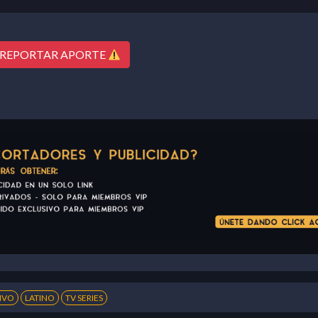
REPORTAR APORTE
IVO
LATINO
TV SERIES