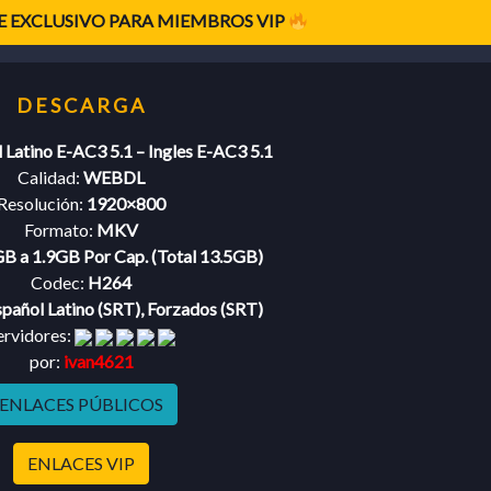
 EXCLUSIVO PARA MIEMBROS VIP
 Latino E-AC3 5.1 – Ingles E-AC3 5.1
Calidad:
WEBDL
Resolución:
1920×800
Formato:
MKV
B a 1.9GB Por Cap. (Total 13.5GB)
Codec:
H264
pañol Latino (SRT), Forzados (SRT)
ervidores:
por:
ivan4621
ENLACES PÚBLICOS
ENLACES VIP