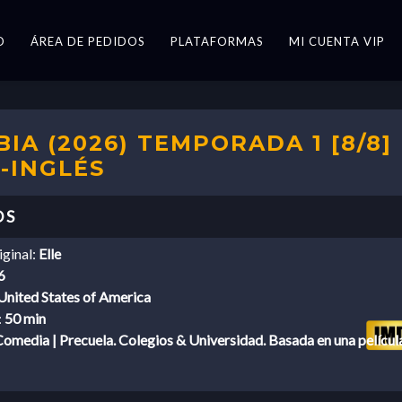
O
ÁREA DE PEDIDOS
PLATAFORMAS
MI CUENTA VIP
IA (2026) TEMPORADA 1 [8/8]
-INGLÉS
iginal:
Elle
6
United States of America
:
50 min
omedia | Precuela. Colegios & Universidad. Basada en una películ