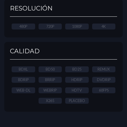
RESOLUCIÓN
480P
720P
1080P
4K
CALIDAD
BDXL
BD50
BD25
REMUX
BDRIP
BRRIP
HDRIP
DVDRIP
WEB-DL
WEBRIP
HDTV
60FPS
X265
PLACEBO