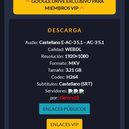
GOOGLE DRIVE EXCLUSIVO PARA
MIEMBROS VIP
Audio:
Castellano E-AC-3 5.1 – AC-3 5.1
Calidad:
WEBDL
Resolución:
1920×1080
Formato:
MKV
Tamaño:
3.21 GB
Codec:
H264
Subtítulos:
Castellano (SRT)
Servidores:
por:
cleroro22
ENLACES PÚBLICOS
ENLACES VIP