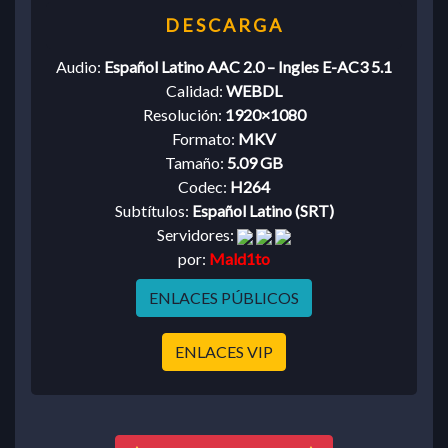
Audio:
Español Latino AAC 2.0 – Ingles E-AC3 5.1
Calidad:
WEBDL
Resolución:
1920×1080
Formato:
MKV
Tamaño:
5.09 GB
Codec:
H264
Subtítulos:
Español Latino (SRT)
Servidores:
por:
Mald1to
ENLACES PÚBLICOS
ENLACES VIP