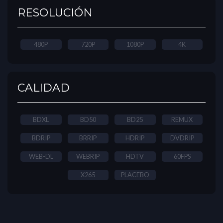
RESOLUCIÓN
480P
720P
1080P
4K
CALIDAD
BDXL
BD50
BD25
REMUX
BDRIP
BRRIP
HDRIP
DVDRIP
WEB-DL
WEBRIP
HDTV
60FPS
X265
PLACEBO