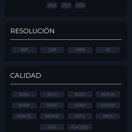
2022
2023
2024
RESOLUCIÓN
480P
720P
1080P
4K
CALIDAD
BDXL
BD50
BD25
REMUX
BDRIP
BRRIP
HDRIP
DVDRIP
WEB-DL
WEBRIP
HDTV
60FPS
X265
PLACEBO