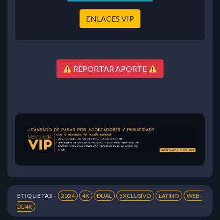
ENLACES VIP
REPORTAR APORTE
ETIQUETAS -
2024
4K
DUAL
EXCLUSIVO
LATINO
WEB-
DL 4K