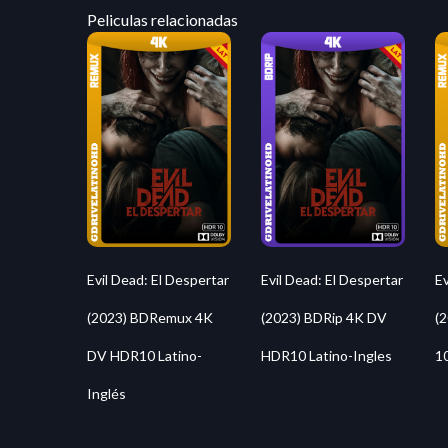
Peliculas relacionadas
Evil Dead: El Despertar
Evil Dead: El Despertar
Ev
(2023) BDRemux 4K
(2023) BDRip 4K DV
(
DV HDR10 Latino-
HDR10 Latino-Ingles
1
Inglés