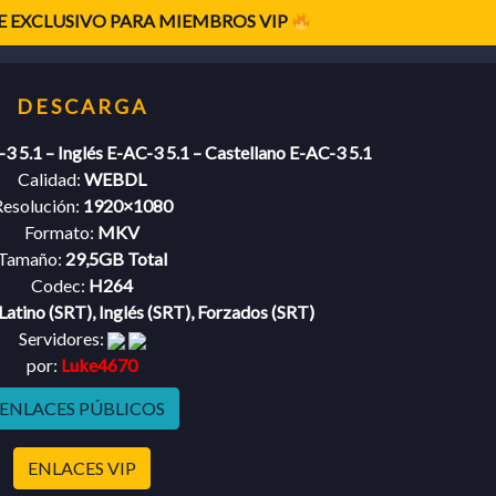
 EXCLUSIVO PARA MIEMBROS VIP
3 5.1 – Inglés E-AC-3 5.1 – Castellano E-AC-3 5.1
Calidad:
WEBDL
esolución:
1920×1080
Formato:
MKV
Tamaño:
29,5GB Total
Codec:
H264
Latino (SRT), Inglés (SRT), Forzados (SRT)
Servidores:
por:
Luke4670
ENLACES PÚBLICOS
ENLACES VIP