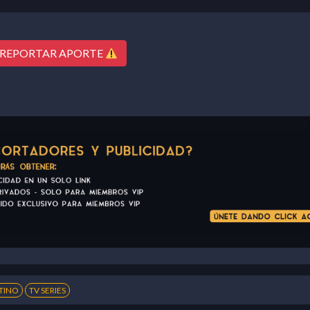
REPORTAR APORTE
TINO
TV SERIES