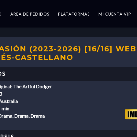
O
ÁREA DE PEDIDOS
PLATAFORMAS
MI CUENTA VIP
SIÓN (2023-2026) [16/16] WEB
LÉS-CASTELLANO
iginal:
The Artful Dodger
3
Australia
:
min
Drama, Drama, Drama