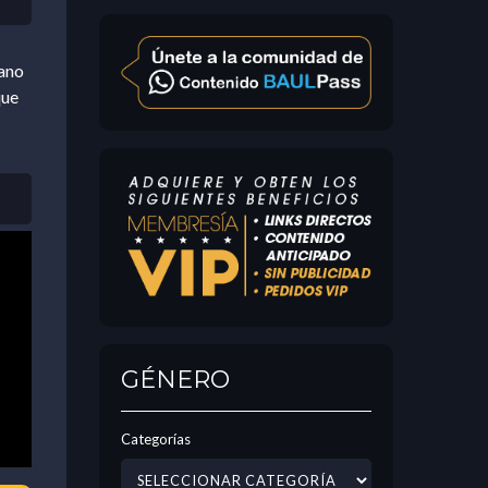
jano
que
GÉNERO
Categorías