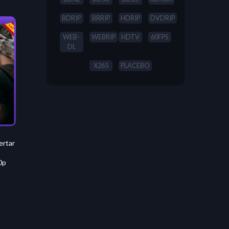
BDRIP
BRRIP
HDRIP
DVDRIP
WEB-
WEBRIP
HDTV
60FPS
DL
X265
PLACEBO
ertar
0p