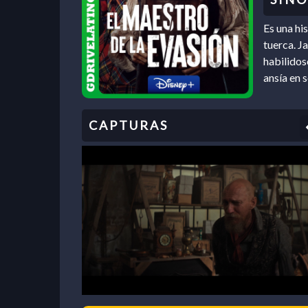
Es una hi
tuerca. J
habilidos
ansía en 