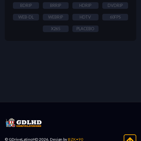
BDRIP
BRRIP
HDRIP
DVDRIP
WEB-DL
WEBRIP
HDTV
60FPS
X265
PLACEBO
© GDriveLatinoHD 2026, Design by
BZK•90