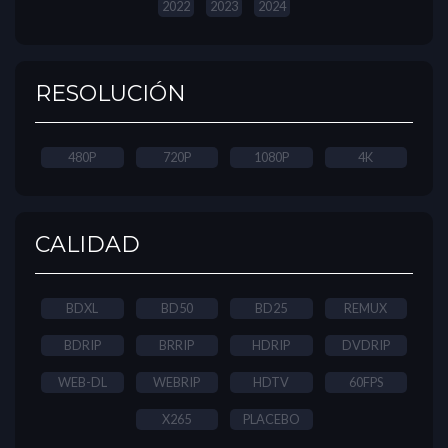
2022
2023
2024
RESOLUCIÓN
480P
720P
1080P
4K
CALIDAD
BDXL
BD50
BD25
REMUX
BDRIP
BRRIP
HDRIP
DVDRIP
WEB-DL
WEBRIP
HDTV
60FPS
X265
PLACEBO