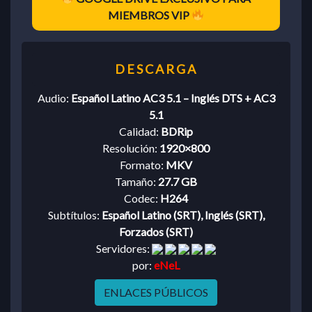
MIEMBROS VIP
Audio:
Español Latino AC3 5.1 – Inglés DTS + AC3
5.1
Calidad:
BDRip
Resolución:
1920×800
Formato:
MKV
Tamaño:
27.7 GB
Codec:
H264
Subtítulos:
Español Latino (SRT), Inglés (SRT),
Forzados (SRT)
Servidores:
por:
eNeL
ENLACES PÚBLICOS