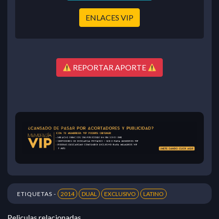
ENLACES VIP
REPORTAR APORTE
ETIQUETAS -
2014
DUAL
EXCLUSIVO
LATINO
Peliculas relacionadas