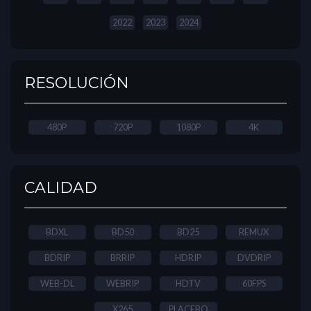
2022
2023
2024
RESOLUCIÓN
480P
720P
1080P
4K
CALIDAD
BDXL
BD50
BD25
REMUX
BDRIP
BRRIP
HDRIP
DVDRIP
WEB-DL
WEBRIP
HDTV
60FPS
X265
PLACEBO