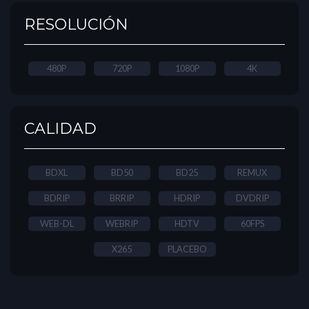
RESOLUCIÓN
480P
720P
1080P
4K
CALIDAD
BDXL
BD50
BD25
REMUX
BDRIP
BRRIP
HDRIP
DVDRIP
WEB-DL
WEBRIP
HDTV
60FPS
X265
PLACEBO