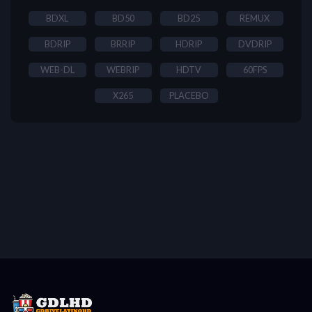
BDXL
BD50
BD25
REMUX
BDRIP
BRRIP
HDRIP
DVDRIP
WEB-DL
WEBRIP
HDTV
60FPS
X265
PLACEBO