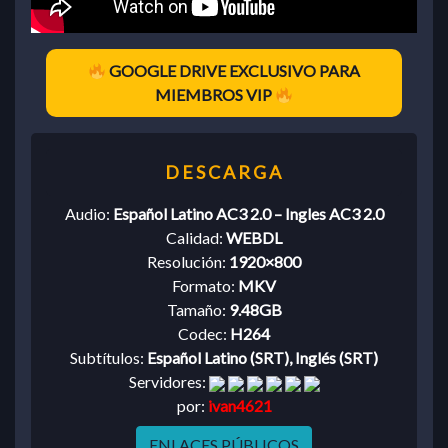
GOOGLE DRIVE EXCLUSIVO PARA
MIEMBROS VIP
Audio:
Español Latino AC3 2.0 – Ingles AC3 2.0
Calidad:
WEBDL
Resolución:
1920×800
Formato:
MKV
Tamaño:
9.48GB
Codec:
H264
Subtítulos:
Español Latino (SRT), Inglés (SRT)
Servidores:
por:
ivan4621
ENLACES PÚBLICOS