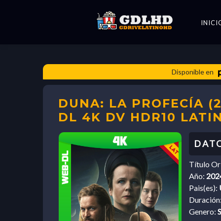
INICI
Disponible en
DUNA: LA PROFECÍA (
DL 4K DV HDR10 LATI
Título Or
Año:
202
Pais(es):
Duración
Genero:
S