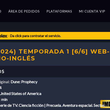
O
ÁREA DE PEDIDOS
PLATAFORMAS
MI CUENTA VIP
-
Da click para contratar el servicio.
2024) TEMPORADA 1 [6/6] WEB-
NO-INGLÉS
iginal:
Dune: Prophecy
4
United States of America
:
min
erie de TV. Ciencia ficción | Precuela. Aventura espacial. Sectas