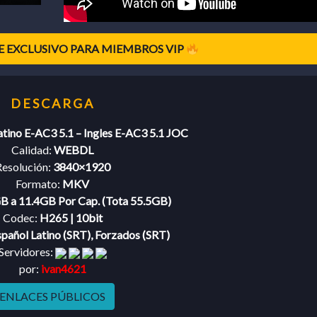
 EXCLUSIVO PARA MIEMBROS VIP
atino E-AC3 5.1 – Ingles E-AC3 5.1 JOC
Calidad:
WEBDL
esolución:
3840×1920
Formato:
MKV
B a 11.4GB Por Cap. (Tota 55.5GB)
Codec:
H265 | 10bit
pañol Latino (SRT), Forzados (SRT)
Servidores:
por:
ivan4621
ENLACES PÚBLICOS