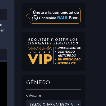
en
cen
GÉNERO
Categorías