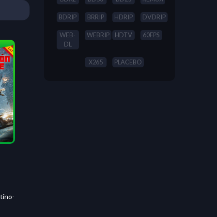
BDRIP
BRRIP
HDRIP
DVDRIP
WEB-
WEBRIP
HDTV
60FPS
DL
X265
PLACEBO
tino-