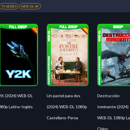
TV SERIES
WEB-DL 4K
2K (2024) WEB-DL
Un pastel para dos
Destrucción
080p Latino-Inglés
(2024) WEB-DL 1080p
Inminente (2024)
Castellano-Persa
WEB-DL 1080p La
Chino