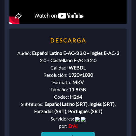
Audio:
Español Latino E-AC-3 2.0 – Ingles E-AC-3
2.0 – Castellano E-AC-3 2.0
Calidad:
WEBDL
Resolución:
1920×1080
Formato:
MKV
Tamaño:
11.9 GB
Codec:
H264
Subtítulos:
Español Latino (SRT), Inglés (SRT),
Forzados (SRT), Portugués (SRT)
Servidores:
por:
ErAl