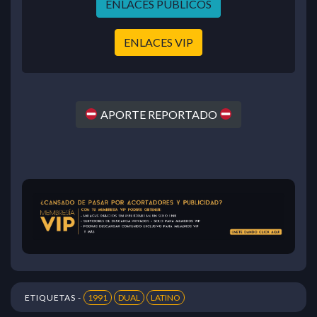
ENLACES PÚBLICOS
ENLACES VIP
APORTE REPORTADO
ETIQUETAS -
1991
DUAL
LATINO