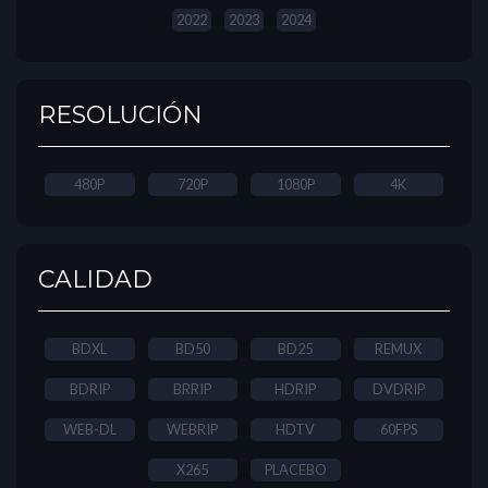
2022
2023
2024
RESOLUCIÓN
480P
720P
1080P
4K
CALIDAD
BDXL
BD50
BD25
REMUX
BDRIP
BRRIP
HDRIP
DVDRIP
WEB-DL
WEBRIP
HDTV
60FPS
X265
PLACEBO