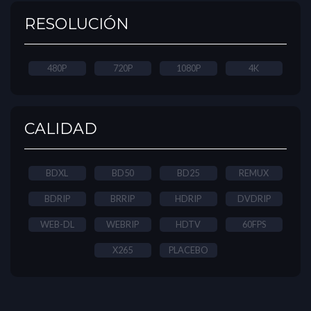
RESOLUCIÓN
480P
720P
1080P
4K
CALIDAD
BDXL
BD50
BD25
REMUX
BDRIP
BRRIP
HDRIP
DVDRIP
WEB-DL
WEBRIP
HDTV
60FPS
X265
PLACEBO