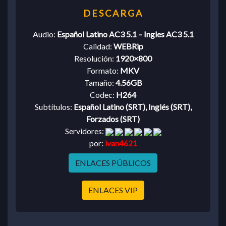
Audio:
Español Latino AC3 5.1 – Ingles AC3 5.1
Calidad:
WEBRip
Resolución:
1920×800
Formato:
MKV
Tamaño:
4.56GB
Codec:
H264
Subtítulos:
Español Latino (SRT), Inglés (SRT),
Forzados (SRT)
Servidores:
por:
ivan4621
ENLACES PÚBLICOS
ENLACES VIP