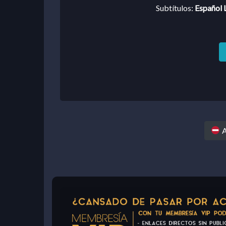
Subtítulos:
Español L
A