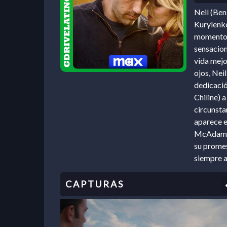
Neil (Ben
Kurylenko
momento de
sensacion
vida mejo
ojos, Nei
dedicación
Chiline) 
circunsta
aparece e
McAdams),
su promes
siempre 