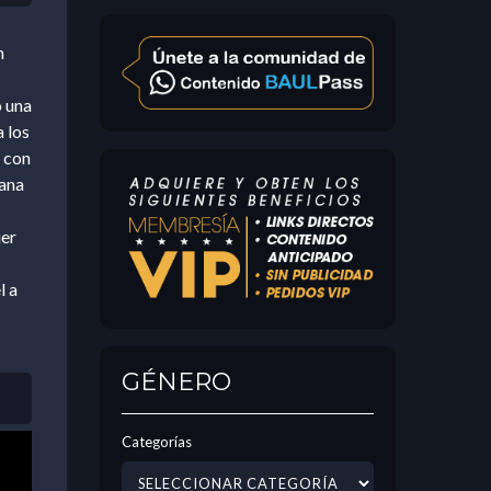
n
o una
 los
r con
iana
jer
l a
GÉNERO
Categorías