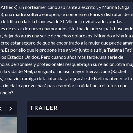
 Affleck), un norteamericano aspirante a escritor, y Marina (Olga
), una madre soltera europea, se conocen en París y disfrutan de u
 idilio en la isla francesa de St Michel, revitalizados por las
es de estar de nuevo enamorados. Neil ha dejado su país buscand
r, dejando atrás una serie de hechos dolorosos. Mirando a Marina a
l cree estar seguro de que ha encontrado a la mujer que puede ama
. Es por ello que le propone irse a vivir junto a su hija Tatiana (Tat
a los Estados Unidos. Pero cuando años más tarde, una serie de
ncias personales y profesionales resquebrajan su relación, otra mu
n la vida de Neil, con igual o incluso mayor fuerza: Jane (Rachel
 una vieja amiga de la infancia. ¿Logrará este Neil mantenerse fie
a inicial o aprovechará para cambiar su vida hacia el futuro que
anheló?
Previous
Next