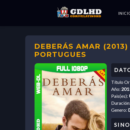
INICI
DEBERÁS AMAR (2013)
PORTUGUES
Título Or
Año:
201
Pais(es):
Duración
Genero: