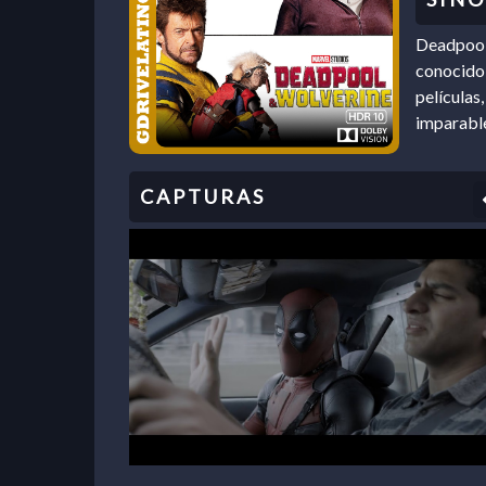
Deadpool,
conocido 
películas
imparable