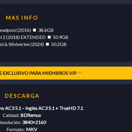
eadpool (2016)
38.6GB
l 2 (2018) EXTENDED
50.9GB
l & Wolverine (2024)
50.2GB
 EXCLUSIVO PARA MIEMBROS VIP
no AC3 5.1 – Ingles AC3 5.1 + TrueHD 7.1
Calidad:
BDRemux
esolución:
3840×2160
Formato:
MKV