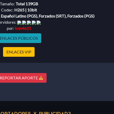
Tamaño:
Total 139GB
Codec:
H265 | 10bit
, Español Latino (PGS), Forzados (SRT), Forzados (PGS)
ervidores:
por:
ivan4621
ENLACES PÚBLICOS
ENLACES VIP
REPORTAR APORTE