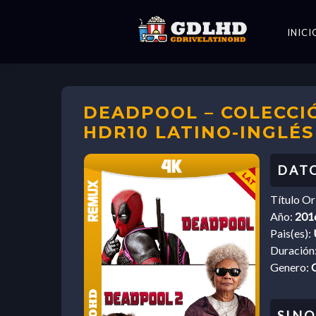
INICI
DEADPOOL – COLECCIÓ
HDR10 LATINO-INGLÉS
Título Or
Año:
201
Pais(es):
Duración
Genero:
C