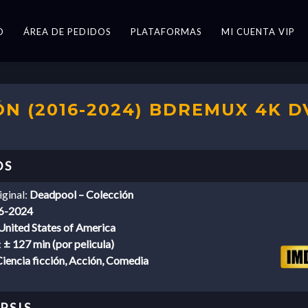
O
ÁREA DE PEDIDOS
PLATAFORMAS
MI CUENTA VIP
N (2016-2024) BDREMUX 4K D
iginal:
Deadpool – Colección
6-2024
United States of America
:
± 127 min (por pelicula)
iencia ficción, Acción, Comedia