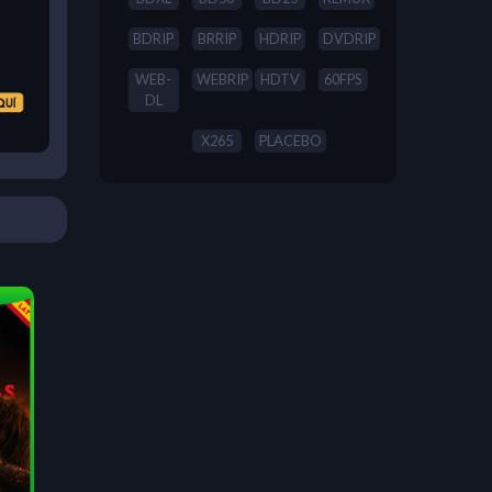
BDRIP
BRRIP
HDRIP
DVDRIP
WEB-
WEBRIP
HDTV
60FPS
DL
X265
PLACEBO