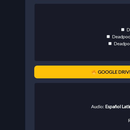
D
Deadpoo
Deadpoo
GOOGLE DRIVE
Audio:
Español Lati
R