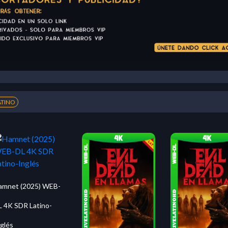
ATINO
amnet (2025) WEB-
L 4K SDR Latino-
glés