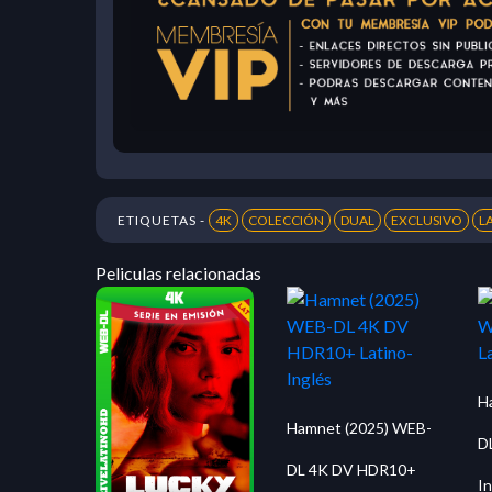
ETIQUETAS -
4K
COLECCIÓN
DUAL
EXCLUSIVO
L
Peliculas relacionadas
H
Hamnet (2025) WEB-
D
DL 4K DV HDR10+
In