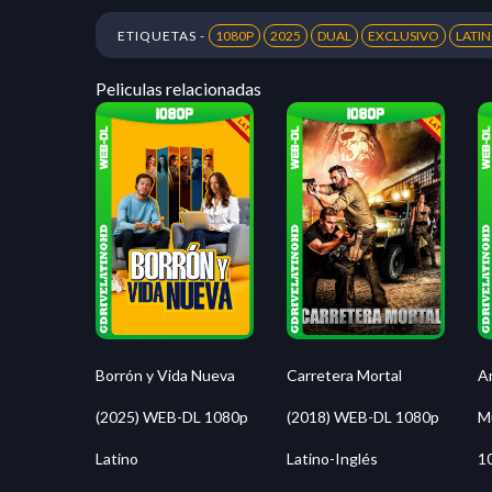
ETIQUETAS -
1080P
2025
DUAL
EXCLUSIVO
LATI
Peliculas relacionadas
Borrón y Vida Nueva
Carretera Mortal
An
(2025) WEB-DL 1080p
(2018) WEB-DL 1080p
M
Latino
Latino-Inglés
1