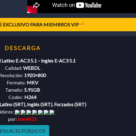
 EXCLUSIVO PARA MIEMBROS VIP
 Latino E-AC3 5.1 – Ingles E-AC3 5.1
Calidad:
WEBDL
Resolución:
1920×800
Formato:
MKV
Tamaño:
5.91GB
Codec:
H264
Latino (SRT), Inglés (SRT), Forzados (SRT)
idores:
por:
ivan4621
ENLACES PÚBLICOS