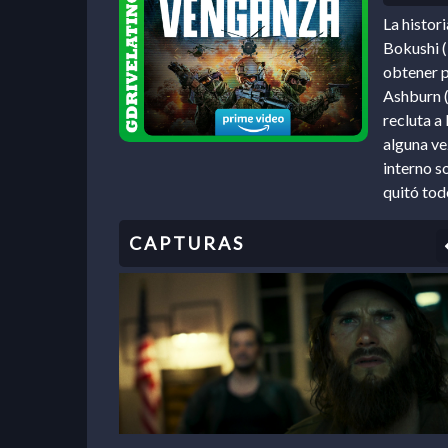
La histor
Bokushi (
obtener p
Ashburn (D
recluta a
alguna ve
interno s
quitó todo