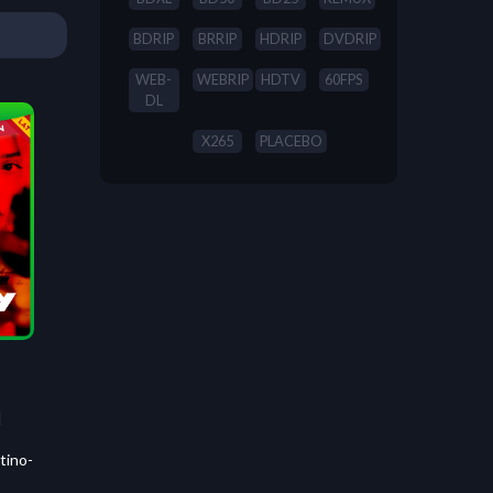
BDRIP
BRRIP
HDRIP
DVDRIP
WEB-
WEBRIP
HDTV
60FPS
DL
X265
PLACEBO
]
tino-