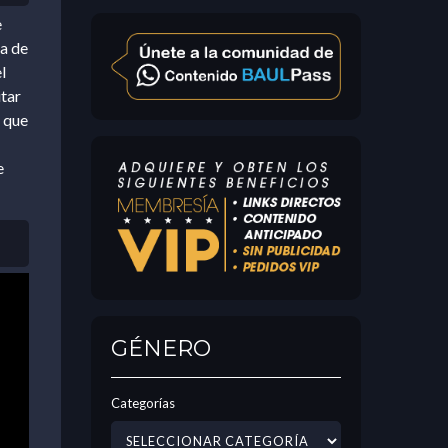
e
sa de
l
itar
 que
e
GÉNERO
Categorías