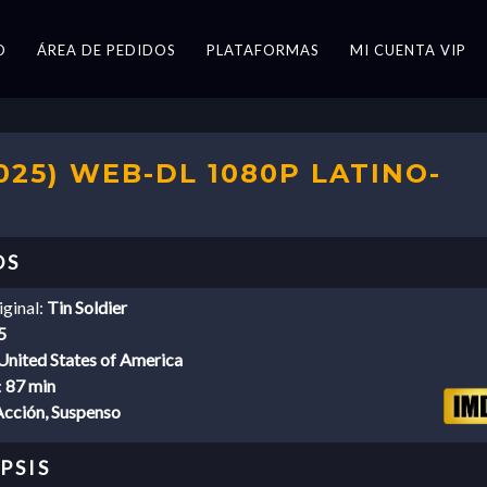
O
ÁREA DE PEDIDOS
PLATAFORMAS
MI CUENTA VIP
25) WEB-DL 1080P LATINO-
iginal:
Tin Soldier
5
United States of America
:
87 min
Acción, Suspenso