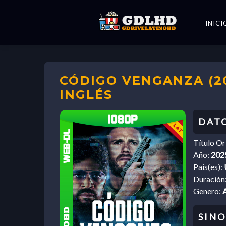
INICI
CÓDIGO VENGANZA (20
INGLÉS
Título Or
Año:
202
Pais(es):
Duración
Genero: