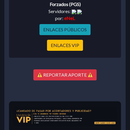
Forzados (PGS)
Servidores:
por:
eNeL
ENLACES PÚBLICOS
ENLACES VIP
REPORTAR APORTE