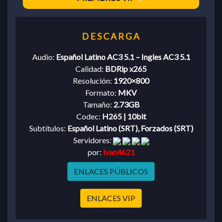
Audio:
Español Latino AC3 5.1 – Ingles AC3 5.1
Calidad:
BDRip x265
Resolución:
1920×800
Formato:
MKV
Tamaño:
2.73GB
Codec:
H265 | 10bit
Subtítulos:
Español Latino (SRT), Forzados (SRT)
Servidores:
por:
ivan4621
ENLACES PÚBLICOS
ENLACES VIP