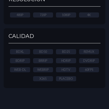
480P
720P
1080P
4K
CALIDAD
BDXL
BD50
BD25
REMUX
BDRIP
BRRIP
HDRIP
DVDRIP
WEB-DL
WEBRIP
HDTV
60FPS
X265
PLACEBO