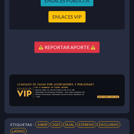
ENLACES PÚBLICOS
ENLACES VIP
REPORTAR APORTE
ETIQUETAS -
1080P
2025
DUAL
ESTRENO
EXCLUSIVO
LATINO