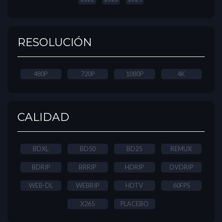
RESOLUCIÓN
480P
720P
1080P
4K
CALIDAD
BDXL
BD50
BD25
REMUX
BDRIP
BRRIP
HDRIP
DVDRIP
WEB-DL
WEBRIP
HDTV
60FPS
X265
PLACEBO