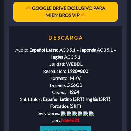
GOOGLE DRIVE EXCLUSIVO PARA
MIEMBROS VIP
Audio:
Español Latino AC3 5.1 – Japonés AC3 5.1 –
Ingles AC3 5.1
Calidad:
WEBDL
Resolución:
1920×800
Formato:
MKV
Tamaño:
5.36GB
Codec:
H264
Subtítulos:
Español Latino (SRT), Inglés (SRT),
Forzados (SRT)
Servidores:
por:
ivan4621