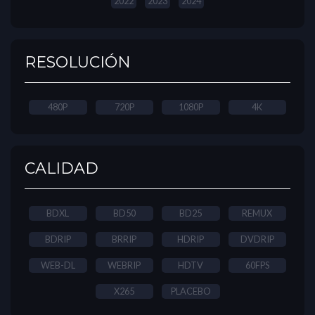
2022
2023
2024
RESOLUCIÓN
480P
720P
1080P
4K
CALIDAD
BDXL
BD50
BD25
REMUX
BDRIP
BRRIP
HDRIP
DVDRIP
WEB-DL
WEBRIP
HDTV
60FPS
X265
PLACEBO