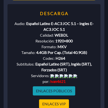
Audio:
Español Latino E-AC3 JOC 5.1 – Ingles E-
AC3 JOC 5.1
Calidad:
WEBDL
Resolución:
1920×800
Formato:
MKV
Tamaño:
4.4GB Por Cap. (Total 40.9GB)
Codec:
H264
Subtítulos:
Español Latino (SRT), Inglés (SRT),
Forzados (SRT)
Servidores:
por:
ivan4621
ENLACES PÚBLICOS
ENLACES VIP