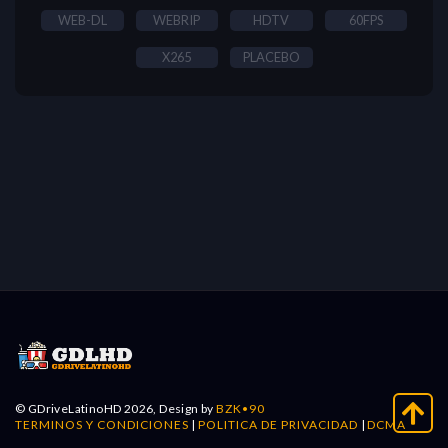
WEB-DL
WEBRIP
HDTV
60FPS
X265
PLACEBO
© GDriveLatinoHD 2026, Design by
BZK•90
TERMINOS Y CONDICIONES
|
POLITICA DE PRIVACIDAD
|
DCMA