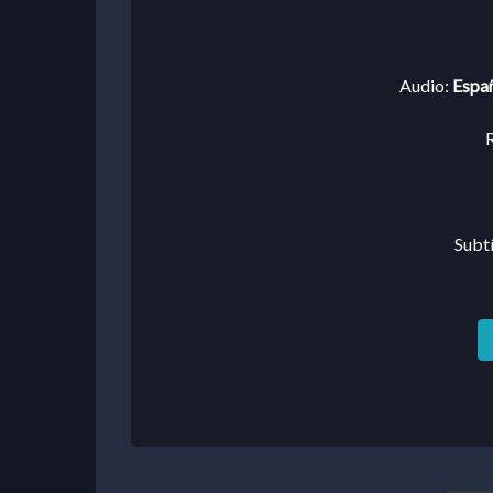
Audio:
Españ
R
Subtí