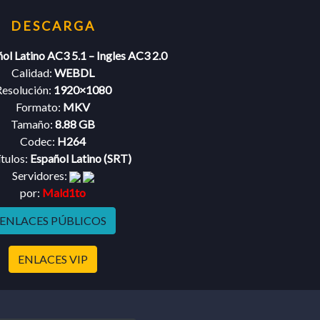
ol Latino AC3 5.1 – Ingles AC3 2.0
Calidad:
WEBDL
esolución:
1920×1080
Formato:
MKV
Tamaño:
8.88 GB
Codec:
H264
tulos:
Español Latino (SRT)
Servidores:
por:
Mald1to
ENLACES PÚBLICOS
ENLACES VIP