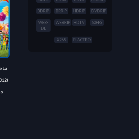
BDRIP
BRRIP
HDRIP
DVDRIP
WEB-
WEBRIP
HDTV
60FPS
DL
X265
PLACEBO
e La
2012)
no-