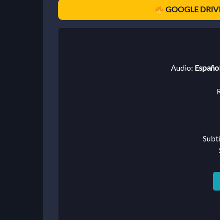
GOOGLE DRIVE
Audio:
Español
R
Subtí