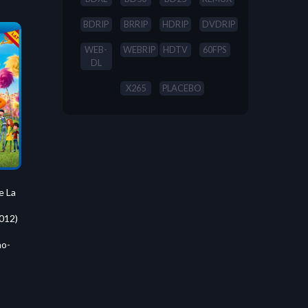
BDRIP
BRRIP
HDRIP
DVDRIP
WEB-
WEBRIP
HDTV
60FPS
DL
X265
PLACEBO
e La
2012)
no-