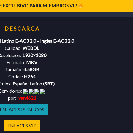
 EXCLUSIVO PARA MIEMBROS VIP
 Latino E-AC3 2.0 – Ingles E-AC3 2.0
Calidad:
WEBDL
esolución:
1920×1080
Formato:
MKV
Tamaño:
4.58GB
Codec:
H264
tulos:
Español Latino (SRT)
Servidores:
por:
ivan4621
ENLACES PÚBLICOS
ENLACES VIP