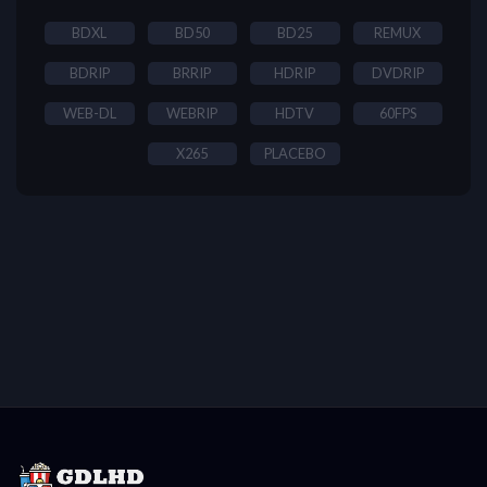
BDXL
BD50
BD25
REMUX
BDRIP
BRRIP
HDRIP
DVDRIP
WEB-DL
WEBRIP
HDTV
60FPS
X265
PLACEBO