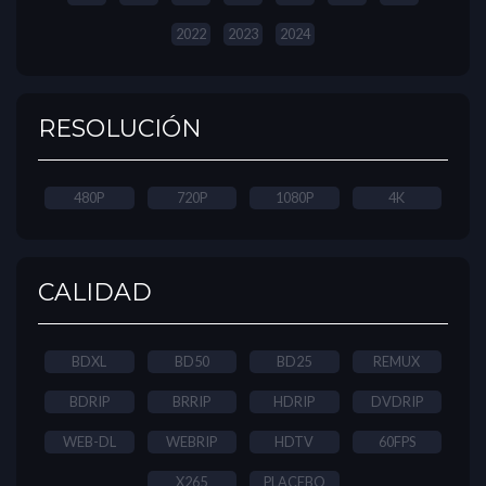
2022
2023
2024
RESOLUCIÓN
480P
720P
1080P
4K
CALIDAD
BDXL
BD50
BD25
REMUX
BDRIP
BRRIP
HDRIP
DVDRIP
WEB-DL
WEBRIP
HDTV
60FPS
X265
PLACEBO