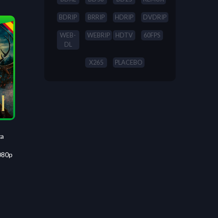
BDRIP
BRRIP
HDRIP
DVDRIP
WEB-
WEBRIP
HDTV
60FPS
DL
X265
PLACEBO
za
080p