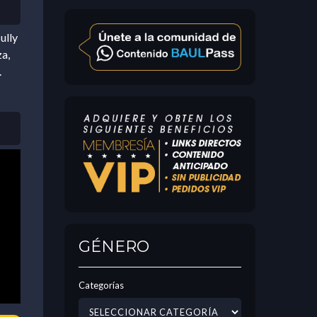
ully
za,
.
GÉNERO
Categorías