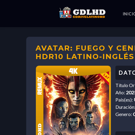
INICI
AVATAR: FUEGO Y CEN
HDR10 LATINO-INGLÉS
Título Or
Año:
202
Pais(es):
Duración
Genero:
C