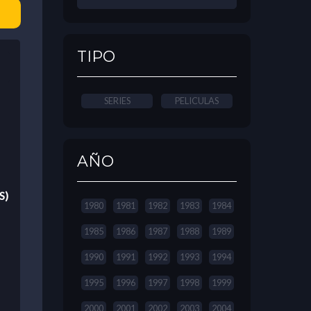
TIPO
SERIES
PELICULAS
AÑO
S)
1980
1981
1982
1983
1984
1985
1986
1987
1988
1989
1990
1991
1992
1993
1994
1995
1996
1997
1998
1999
2000
2001
2002
2003
2004