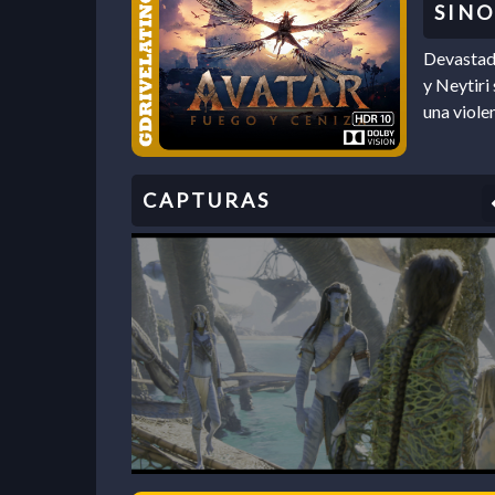
Devastado
y Neytiri
una viole