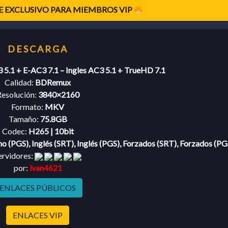
 EXCLUSIVO PARA MIEMBROS VIP
 5.1 + E-AC3 7.1 – Ingles AC3 5.1 + TrueHD 7.1
Calidad:
BDRemux
esolución:
3840×2160
Formato:
MKV
Tamaño:
75.8GB
Codec:
H265 | 10bit
no (PGS), Inglés (SRT), Inglés (PGS), Forzados (SRT), Forzados (PG
ervidores:
por:
ivan4621
ENLACES PÚBLICOS
ENLACES VIP