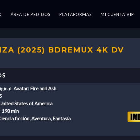
O
ÁREA DE PEDIDOS
PLATAFORMAS
MI CUENTA VIP
IZA (2025) BDREMUX 4K DV
iginal:
Avatar: Fire and Ash
5
United States of America
:
198 min
iencia ficción, Aventura, Fantasía